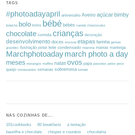
TAGS
#photoadayapril
açúcar
bimby
Aveiro
aniversário
bébé
bolo
bébés
bolos
bolacha
canela
cheesecake
crianças
chocolate
comida
decoração
desenvolvimento
etapas
doces
farinha
enxoval
gemas
leite condensado
ilustração
manias
manteiga
jantar
gravidez
maizena
Marchphotoaday
march photo a day
ovos
meses
natas
papa
morangos
muffins
passeios
peixe
peso
sobremesa
queijo
semanas
restaurantes
tomate
NAS COZINHAS DE...
101cookbooks
80 breakfasts
a tentação
baunilha e chocolate
chispes e couratos
chocolatria