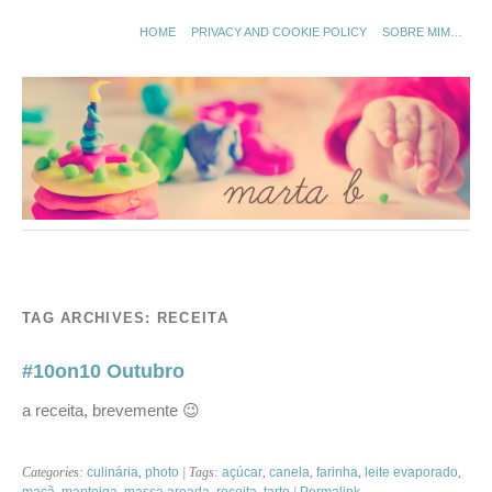
HOME
PRIVACY AND COOKIE POLICY
SOBRE MIM…
TAG ARCHIVES:
RECEITA
#10on10 Outubro
a receita, brevemente 😉
Categories:
culinária
,
photo
| Tags:
açúcar
,
canela
,
farinha
,
leite evaporado
,
maçã
,
manteiga
,
massa areada
,
receita
,
tarte
|
Permalink