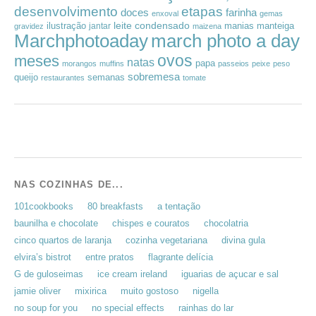
desenvolvimento
etapas
doces
farinha
enxoval
gemas
leite condensado
ilustração
manias
manteiga
jantar
gravidez
maizena
Marchphotoaday
march photo a day
ovos
meses
natas
papa
morangos
muffins
passeios
peixe
peso
sobremesa
queijo
semanas
restaurantes
tomate
NAS COZINHAS DE...
101cookbooks
80 breakfasts
a tentação
baunilha e chocolate
chispes e couratos
chocolatria
cinco quartos de laranja
cozinha vegetariana
divina gula
elvira’s bistrot
entre pratos
flagrante delícia
G de guloseimas
ice cream ireland
iguarias de açucar e sal
jamie oliver
mixirica
muito gostoso
nigella
no soup for you
no special effects
rainhas do lar