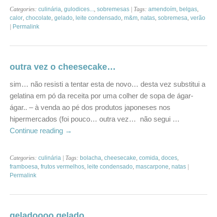
Categories:
culinária
,
gulodices...
,
sobremesas
| Tags:
amendoím
,
belgas
,
calor
,
chocolate
,
gelado
,
leite condensado
,
m&m
,
natas
,
sobremesa
,
verão
|
Permalink
outra vez o cheesecake…
sim… não resisti a tentar esta de novo… desta vez substitui a
gelatina em pó da receita por uma colher de sopa de ágar-
ágar.. – à venda ao pé dos produtos japoneses nos
hipermercados (foi pouco… outra vez… não segui …
Continue reading
→
Categories:
culinária
| Tags:
bolacha
,
cheesecake
,
comida
,
doces
,
framboesa
,
frutos vermelhos
,
leite condensado
,
mascarpone
,
natas
|
Permalink
geladoooo gelado