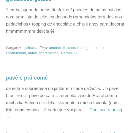
1 embalagem de oreos desfeita+2 pacotes de natas batidas
com uma lata de leite condensado+amendoíns torrados aos
pedacinhos+ topping de chocolate e chip’s ahoy para decorar
hmmmmmmm delícia 😀
Categories:
culinária
| Tags:
amendoím
,
chocolate
,
gelado
,
leite
condensado
,
natas
,
sobremesas
|
Permalink
pavê e prá comê
cá está a sobremesa do jantar em casa da Sofia… o pavê
brasileiro… pavê de café… a receita veio do Brasil com a
minha tia Fátima e é definitivamente a minha favorita (com
leite condensado… é certo que vai para …
Continue reading
→