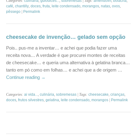
Categories:
culinária
,
gulodices...
,
sobremesas
| Tags:
amendoím
,
bolacha
,
café
,
chantilly
,
doces
,
fruta
,
leite condensado
,
morangos
,
natas
,
ovos
,
pêssego
|
Permalink
cheesecake de invenção… gelado sem opção
Pois.. pus-me a inventar… e achei que podia fazer uma
receita nova… A verdade é que procurei montes de receitas
de cheesecake… e queria uma alternativa à gelatina branca…
tanto em pó como em folhas… e achei que a de origem …
Continue reading
→
Categories:
ai vida...
,
culinária
,
sobremesas
| Tags:
cheesecake
,
crianças
,
doces
,
frutos silvestres
,
gelatina
,
leite condensado
,
morangos
|
Permalink