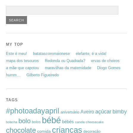
MY TOP
Este é meu!
batatascommaionese
elefante, é a vida!
mapa dos tesouros
Redonda ou Quadrada?
ervas de cheiros
a mãe que capotou
maravilhas da maternidade
Diogo Gomes
humm…
Gilberto Figueiredo
TAGS
#photoadayapril
açúcar
bimby
Aveiro
aniversário
bébé
bolo
bébés
bolos
bolacha
canela
cheesecake
crianças
chocolate
comida
decoração