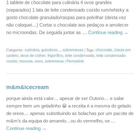
1 tablete de chocolate para culinária 4 ovos grandes
(separados) 1 lata de leite condensado cozido rum/whisky a
gosto chocolate granulado/raspas para polvilhar (desta vez
não coloquei…) Cortar o chocolate aos pedaços e amolecer
no microondas. De seguida juntar as …
Continue reading
→
Categories:
culinária
,
gulodices...
,
sobremesas
| Tags:
chocolate
,
claras em
castelo
,
doce de colher
,
frigorífico
,
leite condensado
,
leite condensado
cozido
,
mousse
,
ovos
,
sobremesa
|
Permalink
m&m&icecream
porque ainda está calor… apesar de ser Outono… e sabe
sempre bem um geladinho 😀 a receita é a mesma do gelado
de oreos… apenas substituindo as bolachas por um pacote de
m&m’s da equipa do amarelo…ou do vermelho, se …
Continue reading
→