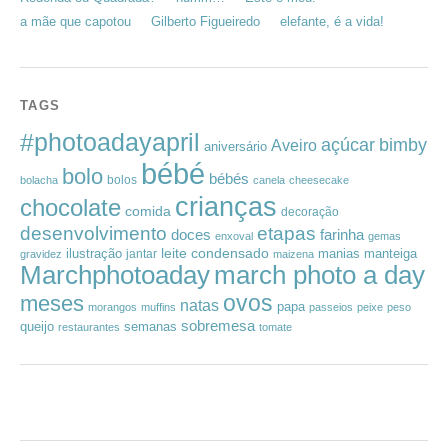
a mãe que capotou
Gilberto Figueiredo
elefante, é a vida!
TAGS
#photoadayapril
açúcar
bimby
Aveiro
aniversário
bébé
bolo
bébés
bolos
bolacha
canela
cheesecake
crianças
chocolate
comida
decoração
desenvolvimento
etapas
doces
farinha
enxoval
gemas
leite condensado
ilustração
manias
manteiga
jantar
gravidez
maizena
Marchphotoaday
march photo a day
ovos
meses
natas
papa
morangos
muffins
passeios
peixe
peso
sobremesa
queijo
semanas
restaurantes
tomate