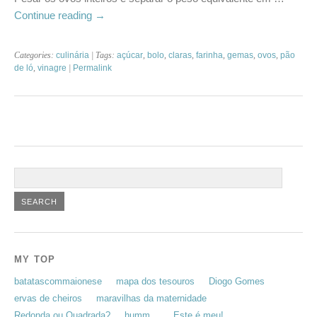
Continue reading
→
Categories:
culinária
| Tags:
açúcar
,
bolo
,
claras
,
farinha
,
gemas
,
ovos
,
pão
de ló
,
vinagre
|
Permalink
MY TOP
batatascommaionese
mapa dos tesouros
Diogo Gomes
ervas de cheiros
maravilhas da maternidade
Redonda ou Quadrada?
humm…
Este é meu!