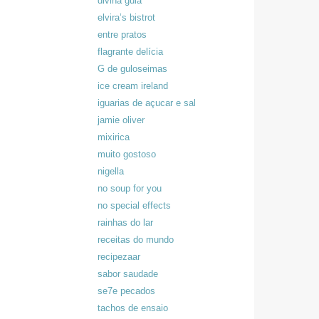
divina gula
elvira’s bistrot
entre pratos
flagrante delícia
G de guloseimas
ice cream ireland
iguarias de açucar e sal
jamie oliver
mixirica
muito gostoso
nigella
no soup for you
no special effects
rainhas do lar
receitas do mundo
recipezaar
sabor saudade
se7e pecados
tachos de ensaio