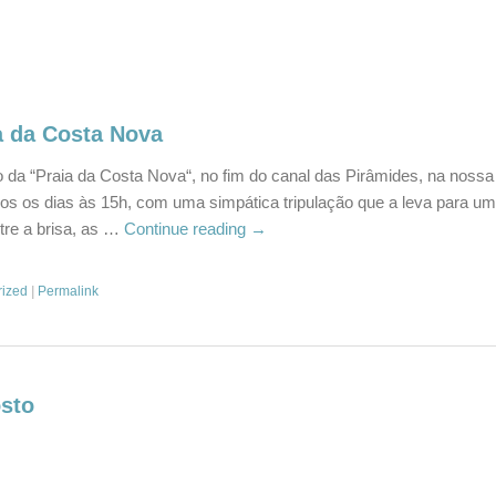
a da Costa Nova
 da “Praia da Costa Nova“, no fim do canal das Pirâmides, na nossa
dos os dias às 15h, com uma simpática tripulação que a leva para u
tre a brisa, as …
Continue reading
→
rized
|
Permalink
sto