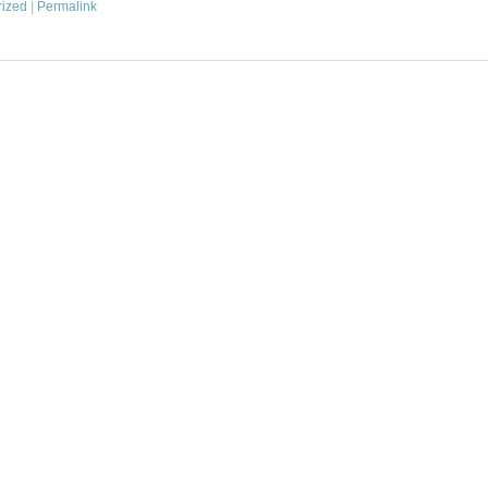
rized
|
Permalink