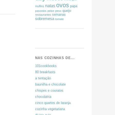
ovos
natas
papa
muffins
queijo
passeios
peixe
peso
semanas
restaurantes
sobremesa
tomate
NAS COZINHAS DE...
101cookbooks
80 breakfasts
a tentação
baunilha e chocolate
chispes e couratos
chocolatria
cinco quartos de laranja
cozinha vegetariana