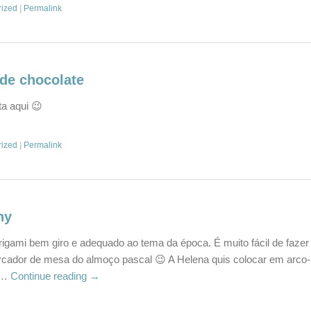
rized
|
Permalink
de chocolate
ta aqui 😉
rized
|
Permalink
ny
gami bem giro e adequado ao tema da época. É muito fácil de fazer 
cador de mesa do almoço pascal 😉 A Helena quis colocar em arco-
 …
Continue reading
→