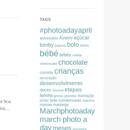
TAGS
#photoadayapril
açúcar
Aveiro
aniversário
bolo
bimby
bolos
bolacha
bébé
bébés
canela
chocolate
cheesecake
crianças
comida
decoração
desenvolvimento
etapas
doces
enxoval
farinha
ilustração
gemas
gravidez
leite condensado
jantar
maizena
e fica
manias
manteiga
íris…
Marchphotoaday
march photo a
day
meses
morangos