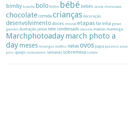
bébé
bolo
bimby
bébés
bolos
bolacha
canela
cheesecake
crianças
chocolate
comida
decoração
desenvolvimento
etapas
doces
farinha
enxoval
gemas
leite condensado
ilustração
manias
manteiga
jantar
gravidez
maizena
Marchphotoaday
march photo a
day
ovos
meses
natas
papa
morangos
muffins
passeios
peixe
sobremesa
queijo
semanas
peso
restaurantes
tomate