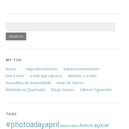
MY TOP
humm…
mapa dos tesouros
batatascommaionese
Este é meu!
a mãe que capotou
elefante, é a vida!
maravilhas da maternidade
ervas de cheiros
Redonda ou Quadrada?
Diogo Gomes
Gilberto Figueiredo
TAGS
#photoadayapril
açúcar
Aveiro
aniversário