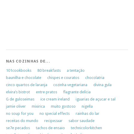
NAS COZINHAS DE...
101cookbooks
80 breakfasts
a tentação
baunilha e chocolate
chispes e couratos
chocolatria
cinco quartos de laranja
cozinha vegetariana
divina gula
elvira’s bistrot
entre pratos
flagrante delícia
G de guloseimas
ice cream ireland
iguarias de açucar e sal
jamie oliver
mixirica
muito gostoso
nigella
no soup for you
no special effects
rainhas do lar
receitas do mundo
recipezaar
sabor saudade
se7e pecados
tachos de ensaio
technicolorkitchen