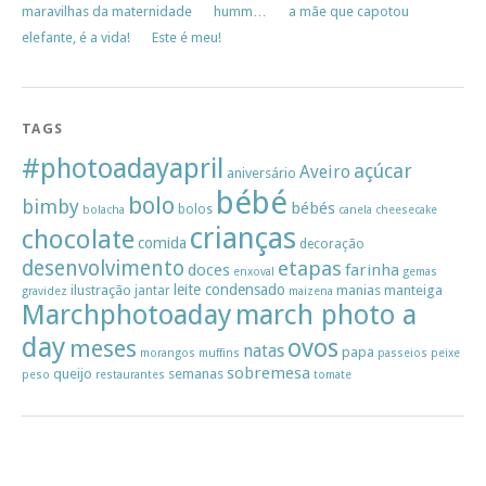
maravilhas da maternidade
humm…
a mãe que capotou
elefante, é a vida!
Este é meu!
TAGS
#photoadayapril
açúcar
Aveiro
aniversário
bébé
bolo
bimby
bébés
bolos
bolacha
canela
cheesecake
crianças
chocolate
comida
decoração
desenvolvimento
etapas
doces
farinha
enxoval
gemas
leite condensado
ilustração
manias
manteiga
jantar
gravidez
maizena
Marchphotoaday
march photo a
day
ovos
meses
natas
papa
morangos
muffins
passeios
peixe
sobremesa
queijo
semanas
peso
restaurantes
tomate